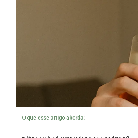
O que esse artigo aborda:
Por que álcool e esquizofrenia não combinam?