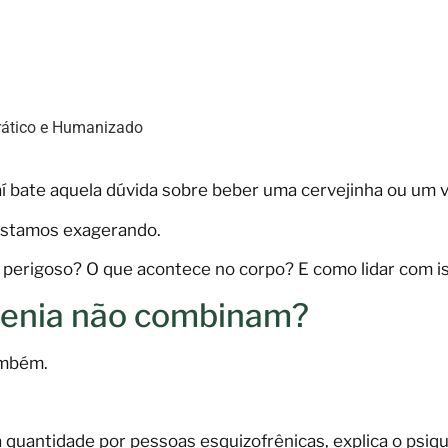
a
rático e Humanizado
aí bate aquela dúvida sobre beber uma cervejinha ou um v
 estamos exagerando.
 perigoso? O que acontece no corpo? E como lidar com iss
frenia não combinam?
ambém.
quantidade por pessoas esquizofrênicas, explica o psiqu