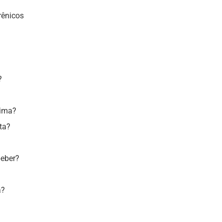
rênicos
?
nima?
ta?
beber?
a?