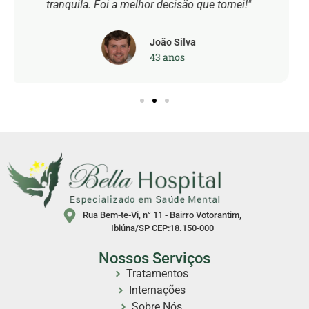
muito grata a eles por tudo."
Mariana Oliveira
27 anos
Rua Bem-te-Vi, n° 11 - Bairro Votorantim,
Ibiúna/SP CEP:18.150-000
Nossos Serviços
Tratamentos
Internações
Sobre Nós