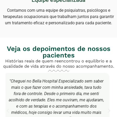
Contamos com uma equipe de psiquiatras, psicólogos e
terapeutas ocupacionais que trabalham juntos para garantir
um tratamento eficaz e personalizado para cada paciente.
Veja os depoimentos de nossos
pacientes
Histórias reais de quem reencontrou o equilíbrio e a
qualidade de vida através do nosso acompanhamento.
aber
"Eu tava numa fase muito difícil por causa da
udo
depressão, parecia que não tinha saída. Mas no
ti
Bella Hospital me senti cuidada, sabe? Eles
ram,
realmente se importaram comigo. A equipe é
s
maravilhosa, cada pessoa fez a diferença. Hoje tô
ais
bem melhor, consigo ver esperança de novo. Sou