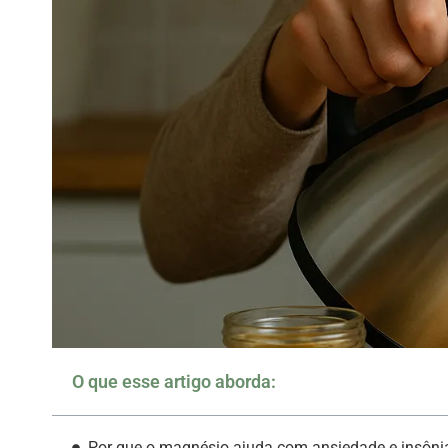
O que esse artigo aborda:
Por que o magnésio ajuda com ansiedade e insôni