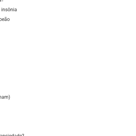
 insônia
mpeão
onam)
 ansiedade?